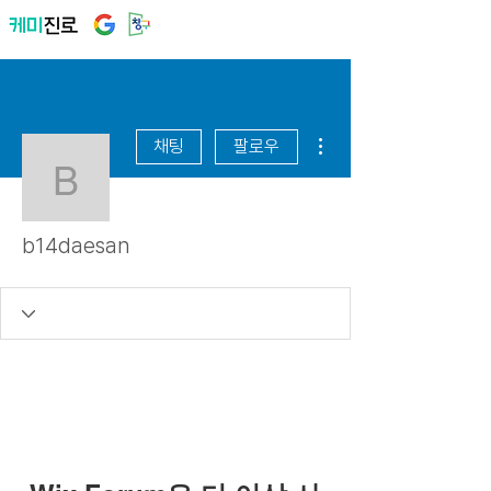
더보기
채팅
팔로우
b14daesan
b14daesan