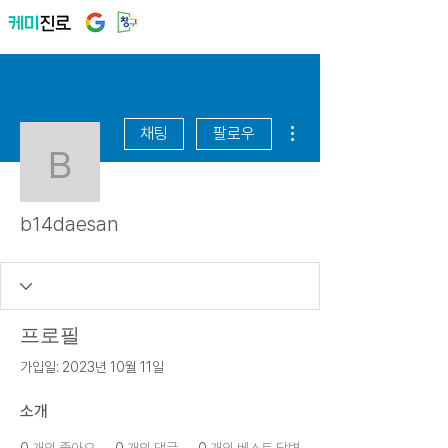
더보기
채팅
팔로우
b14daesan
b14daesan
프로필
가입일: 2023년 10월 11일
소개