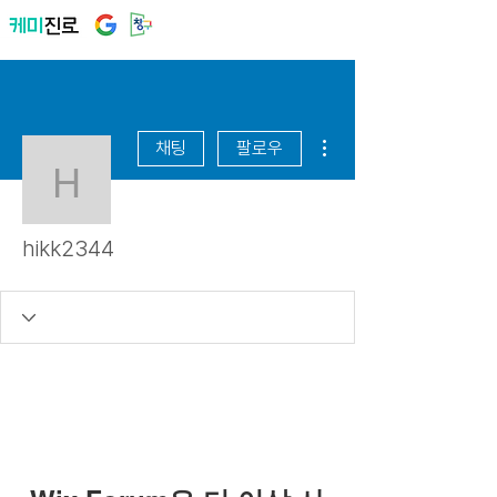
더보기
채팅
팔로우
hikk2344
hikk2344