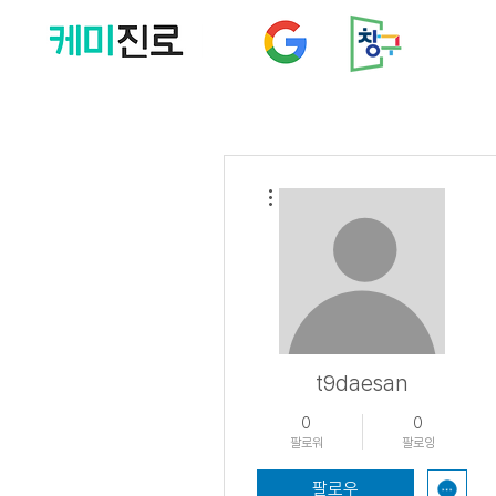
더보기
t9daesan
0
0
팔로워
팔로잉
팔로우