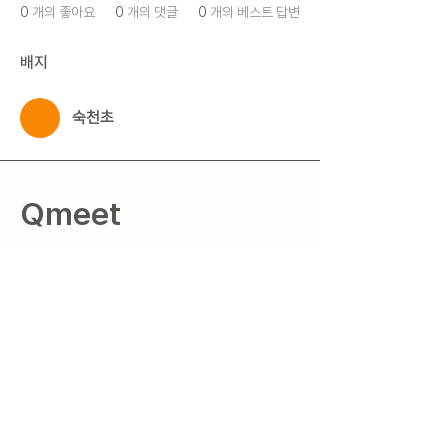
0
개의 좋아요
0
개의 댓글
0
개의 베스트 답변
배지
숙천초
Qmeet
Question + Meet = Qmeet
질문을 현실로 만드는 세상
​"Qmeet"
© 2025 by 큐밋 Qmeet