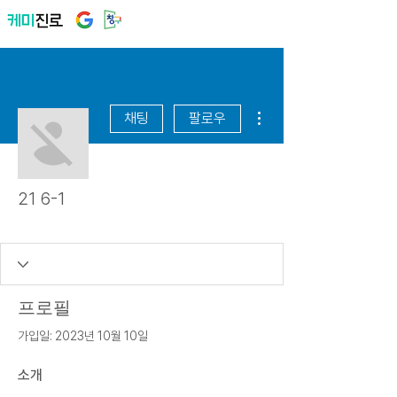
더보기
채팅
팔로우
21 6-1
숙천초
+
4
프로필
가입일: 2023년 10월 10일
소개