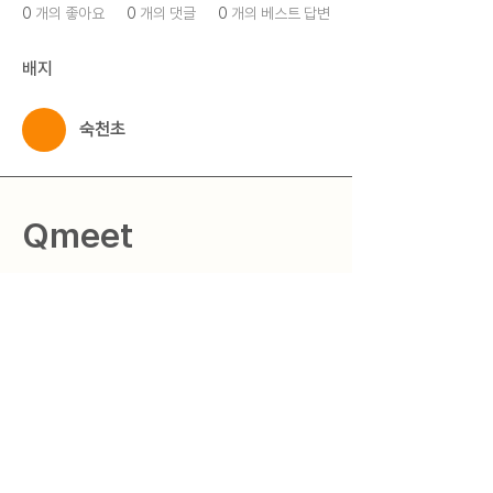
0
개의 좋아요
0
개의 댓글
0
개의 베스트 답변
배지
숙천초
Qmeet
Question + Meet = Qmeet
질문을 현실로 만드는 세상
​"Qmeet"
© 2025 by 큐밋 Qmeet