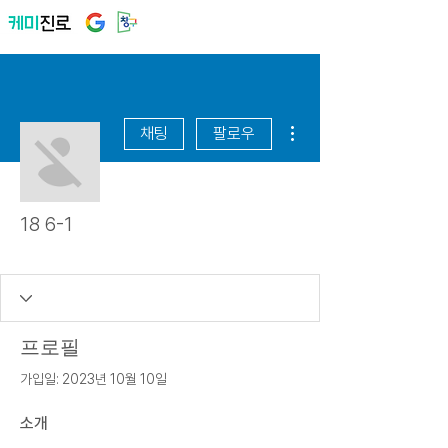
더보기
채팅
팔로우
18 6-1
숙천초
+
4
프로필
가입일: 2023년 10월 10일
소개