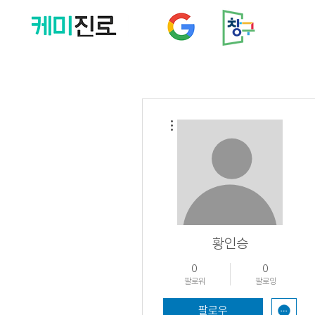
더보기
황인승
0
0
팔로워
팔로잉
팔로우