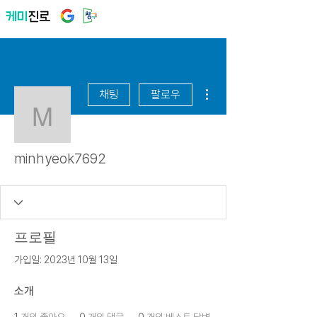
더보기
채팅
팔로우
minhyeok7692
minhyeok7692
프로필
가입일: 2023년 10월 13일
소개