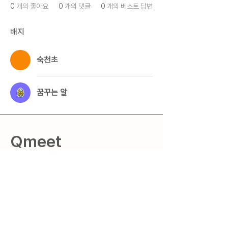
0
개의 좋아요
0
개의 댓글
0
개의 베스트 답변
배지
숙천초
꿈꾸는 알
Qmeet
Question + Meet = Qmeet
질문을 현실로 만드는 세상
​"Qmeet"