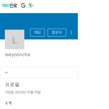
더보기
채팅
팔로우
leeyooncha
leeyooncha
숙천초
꿈꾸는 알
+
4
프로필
가입일: 2023년 10월 10일
소개