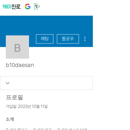
더보기
채팅
팔로우
b10daesan
b10daesan
프로필
가입일: 2023년 10월 11일
소개